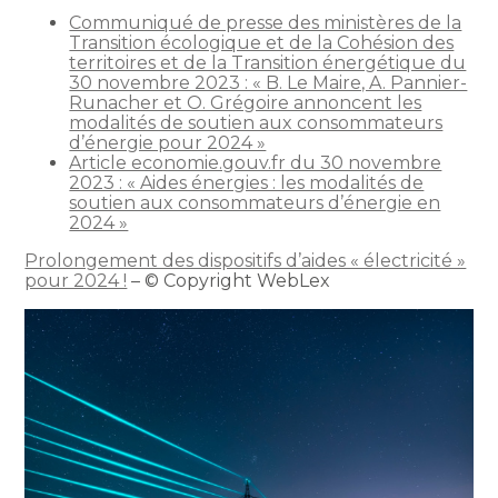
Communiqué de presse des ministères de la
Transition écologique et de la Cohésion des
territoires et de la Transition énergétique du
30 novembre 2023 : « B. Le Maire, A. Pannier-
Runacher et O. Grégoire annoncent les
modalités de soutien aux consommateurs
d’énergie pour 2024 »
Article economie.gouv.fr du 30 novembre
2023 : « Aides énergies : les modalités de
soutien aux consommateurs d’énergie en
2024 »
Prolongement des dispositifs d’aides « électricité »
pour 2024 !
– © Copyright WebLex