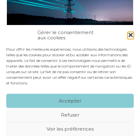
Gérer le consentement
aux cookies
Partager :
Pour offrir les meilleures expériences, nous utilisons des technologies
telles que les cookies pour stocker et/ou accéder aux informations des
appareils. Le fait de consentir à ces technologies nous permettra de
FaceBook
Twitter
LinkedIn
traiter des données telles que le comportement de navigation ou les ID
uniques sur ce site. Le fait de ne pas consentir ou de retirer son
consentement peut avoir un effet négatif sur certaines caractéristiques
et fonctions.
Footer
LE CABINET
NOS SERVICES
VOS OUTILS
Accepter
Principale
NOS SPÉCIALITÉS
RECRUTEMENT
CONTACT
Refuser
Footer
MENTIONS LÉGALES
PLAN DU SITE
Voir les préférences
CONCEPTION ET RÉALISATION
CLASSE 7