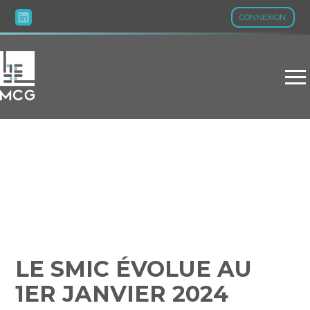
CONNEXION
Aller
au
contenu
LE SMIC ÉVOLUE AU 1ER
JANVIER 2024
LE SMIC ÉVOLUE AU
1ER JANVIER 2024