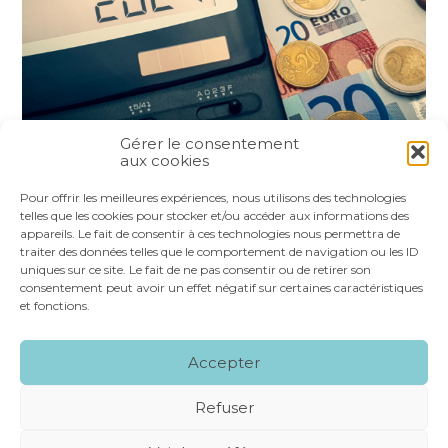
Gérer le consentement
aux cookies
Partager :
Pour offrir les meilleures expériences, nous utilisons des technologies
telles que les cookies pour stocker et/ou accéder aux informations des
appareils. Le fait de consentir à ces technologies nous permettra de
FaceBook
Twitter
LinkedIn
traiter des données telles que le comportement de navigation ou les ID
uniques sur ce site. Le fait de ne pas consentir ou de retirer son
consentement peut avoir un effet négatif sur certaines caractéristiques
et fonctions.
Footer
LE CABINET
NOS SERVICES
VOS OUTILS
Accepter
Principale
NOS SPÉCIALITÉS
RECRUTEMENT
CONTACT
Refuser