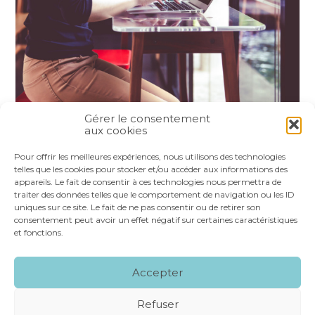
Gérer le consentement
aux cookies
Partager :
Pour offrir les meilleures expériences, nous utilisons des technologies
telles que les cookies pour stocker et/ou accéder aux informations des
appareils. Le fait de consentir à ces technologies nous permettra de
FaceBook
Twitter
LinkedIn
traiter des données telles que le comportement de navigation ou les ID
uniques sur ce site. Le fait de ne pas consentir ou de retirer son
consentement peut avoir un effet négatif sur certaines caractéristiques
et fonctions.
Footer
LE CABINET
NOS SERVICES
VOS OUTILS
Accepter
Principale
NOS SPÉCIALITÉS
RECRUTEMENT
CONTACT
Refuser