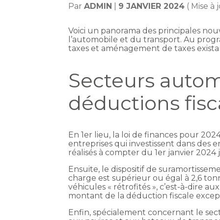
Par
ADMIN
|
9 JANVIER 2024
( Mise à 
Voici un panorama des principales nouvel
l’automobile et du transport. Au pro
taxes et aménagement de taxes existan
Secteurs automo
déductions fis
En 1er lieu, la loi de finances pour 20
entreprises qui investissent dans des 
réalisés à compter du 1er janvier 202
Ensuite, le dispositif de suramortissem
charge est supérieur ou égal à 2,6 ton
véhicules « rétrofités », c’est-à-dire 
montant de la déduction fiscale except
Enfin, spécialement concernant le sec