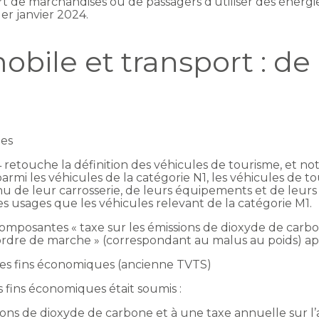
rt de marchandises ou de passagers d’utiliser des énerg
er janvier 2024.
bile et transport : de
les
024 retouche la définition des véhicules de tourisme, et
, parmi les véhicules de la catégorie N1, les véhicules de
 de leur carrosserie, de leurs équipements et de leurs 
s usages que les véhicules relevant de la catégorie M1.
es composantes « taxe sur les émissions de dioxyde de ca
 ordre de marche » (correspondant au malus au poids) ap
 des fins économiques (ancienne TVTS)
s fins économiques était soumis :
ions de dioxyde de carbone et à une taxe annuelle sur l