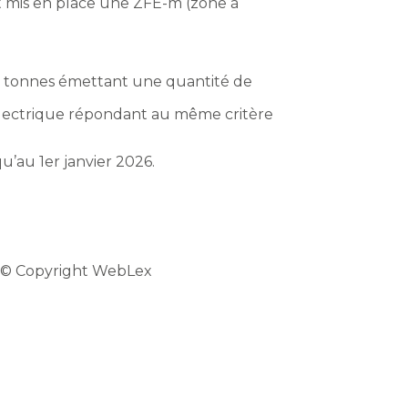
t mis en place une ZFE-m (zone à
 2,6 tonnes émettant une quantité de
 électrique répondant au même critère
u’au 1er janvier 2026.
 © Copyright WebLex