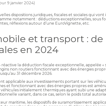
jour 9 janvier 2024)
les dispositions juridiques, fiscales et sociales qui vont
gramme notamment : déductions exceptionnelles, sous f
tes, réflexions autour d’une EuroVignette, etc.
bile et transport : de
cales en 2024
24 réactive la déduction fiscale exceptionnelle, appelée «
engins non routiers fonctionnant avec des énergies propre
4 jusqu’au 31 décembre 2026.
ent applicable aux investissements portant sur les véhicu
nes et fonctionnant avec des énergies propres est aménagé
aux véhicules initialement thermiques ayant subi une adap
ionnelle variant, dans ce cas, selon le poids total autor
teur maritime, les dispositifs de suramortissement app