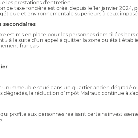
 les prestations d’entretien ;
n de taxe foncière est créé, depuis le 1er janvier 2024, 
gétique et environnementale supérieurs à ceux imposés p
es secondaires
est mis en place pour les personnes domiciliées hors d
nt » à la suite d’un appel à quitter la zone ou était étab
nement français.
ier
ur un immeuble situé dans un quartier ancien dégradé 
ns dégradés, la réduction d’impôt Malraux continue à s’
ui profite aux personnes réalisant certains investisseme
6.