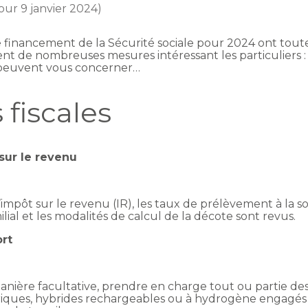
jour 9 janvier 2024)
 de financement de la Sécurité sociale pour 2024 ont tou
ent de nombreuses mesures intéressant les particuliers :
peuvent vous concerner…
fiscales
sur le revenu
ôt sur le revenu (IR), les taux de prélèvement à la sou
lial et les modalités de calcul de la décote sont revus.
ort
ère facultative, prendre en charge tout ou partie des f
triques, hybrides rechargeables ou à hydrogène engagés