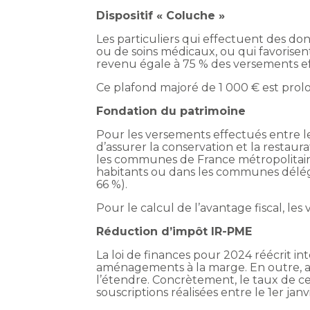
Dispositif « Coluche »
Les particuliers qui effectuent des do
ou de soins médicaux, ou qui favorisen
revenu égale à 75 % des versements eff
Ce plafond majoré de 1 000 € est prol
Fondation du patrimoine
Pour les versements effectués entre l
d’assurer la conservation et la restau
les communes de France métropolitain
habitants ou dans les communes délégu
66 %).
Pour le calcul de l’avantage fiscal, le
Réduction d’impôt IR-PME
La loi de finances pour 2024 réécrit i
aménagements à la marge. En outre, afi
l’étendre. Concrètement, le taux de ce
souscriptions réalisées entre le 1er ja