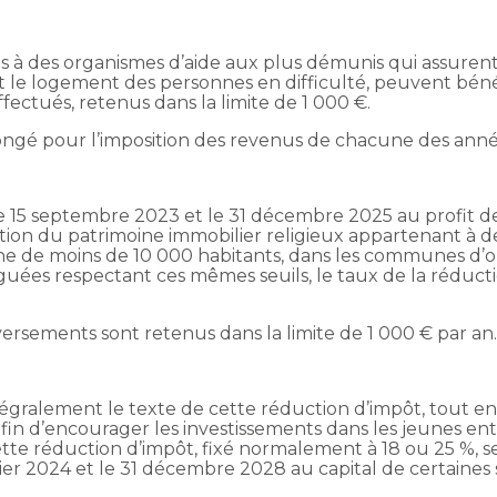
ns à des organismes d’aide aux plus démunis qui assurent
t le logement des personnes en difficulté, peuvent béné
ectués, retenus dans la limite de 1 000 €.
ongé pour l’imposition des revenus de chacune des anné
e 15 septembre 2023 et le 31 décembre 2025 au profit d
ration du patrimoine immobilier religieux appartenant à 
e de moins de 10 000 habitants, dans les communes d’
ées respectant ces mêmes seuils, le taux de la réductio
s versements sont retenus dans la limite de 1 000 € par an
ntégralement le texte de cette réduction d’impôt, tout 
n d’encourager les investissements dans les jeunes entr
tte réduction d’impôt, fixé normalement à 18 ou 25 %, s
nvier 2024 et le 31 décembre 2028 au capital de certaines