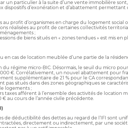
ar un particulier à la suite d’une vente immobilière sont,
ux dispositifs d’exonération et d’abattement permettant
ées au profit d’organismes en charge du logement social 
s réalisées au profit de certaines collectivités territor
’aménagements ;
sions de biens situés en « zones tendues » est mis en p
nu en cas de location meublée d’une partie de la réside
n du régime micro-BIC. Désormais, le seuil du micro pour 
 000 €. Corrélativement, un nouvel abattement pour frais 
tement supplémentaire de 21 % pour le CA correspondant 
ont pas situés dans des zones géographiques se caractér
de logements ;
s taxes afférent à l’ensemble des activités de location 
 € au cours de l’année civile précédente.
I)
s de déductibilité des dettes au regard de l’IFI sont unif
 contractées, directement ou indirectement, par une soci