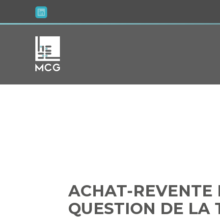
Aller
au
contenu
ACHAT-
L’ÉTERN
ACHAT-REVENTE D
QUESTION DE LA