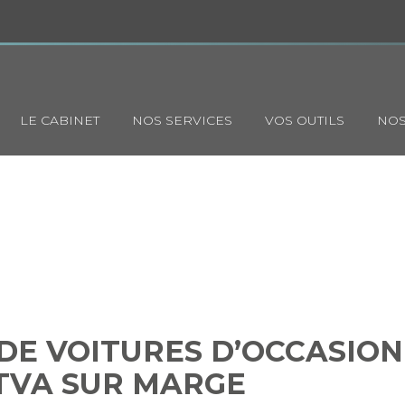
Principal
LE CABINET
NOS SERVICES
VOS OUTILS
NOS
REVENTE DE VOITURES D’OCC
ELLE QUESTION DE LA TVA S
E VOITURES D’OCCASION 
 TVA SUR MARGE