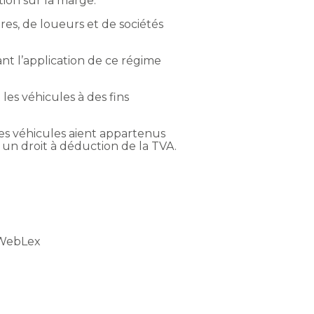
ion sur la marge.
es, de loueurs et de sociétés
ant l’application de ce régime
les véhicules à des fins
e les véhicules aient appartenus
 un droit à déduction de la TVA.
 WebLex