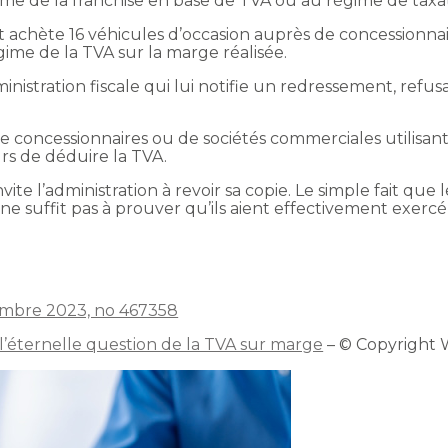
me de la franchise en base de TVA ou au régime de taxat
 achète 16 véhicules d’occasion auprès de concessionnair
gime de la TVA sur la marge réalisée.
inistration fiscale qui lui notifie un redressement, refus
de concessionnaires ou de sociétés commerciales utilisant 
rs de déduire la TVA.
invite l’administration à revoir sa copie. Le simple fait qu
e suffit pas à prouver qu’ils aient effectivement exercé
cembre 2023, no 467358
 l’éternelle question de la TVA sur marge
– © Copyright