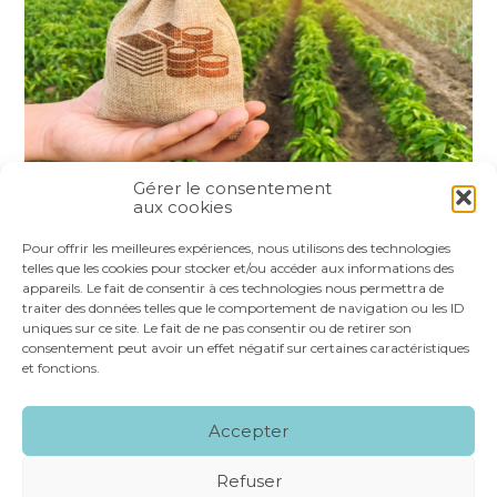
Gérer le consentement
aux cookies
Partager :
Pour offrir les meilleures expériences, nous utilisons des technologies
telles que les cookies pour stocker et/ou accéder aux informations des
appareils. Le fait de consentir à ces technologies nous permettra de
FaceBook
Twitter
LinkedIn
traiter des données telles que le comportement de navigation ou les ID
uniques sur ce site. Le fait de ne pas consentir ou de retirer son
consentement peut avoir un effet négatif sur certaines caractéristiques
et fonctions.
Footer
LE CABINET
NOS SERVICES
VOS OUTILS
Accepter
Principale
NOS SPÉCIALITÉS
RECRUTEMENT
CONTACT
Refuser