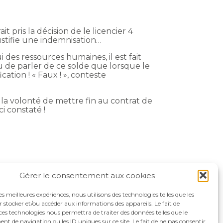
 pris la décision de le licencier 4
justifie une indemnisation…
 des ressources humaines, il est fait
ieu de parler de ce solde que lorsque le
cation ! « Faux ! », conteste
la volonté de mettre fin au contrat de
i constaté !
Gérer le consentement aux cookies
les meilleures expériences, nous utilisons des technologies telles que les
 stocker et/ou accéder aux informations des appareils. Le fait de
ces technologies nous permettra de traiter des données telles que le
 de navigation ou les ID uniques sur ce site. Le fait de ne pas consentir