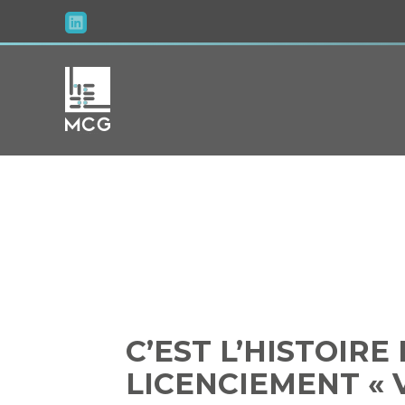
Aller
au
contenu
C’EST L’HIST
U
C’EST L’HISTOIR
LICENCIEMENT « 