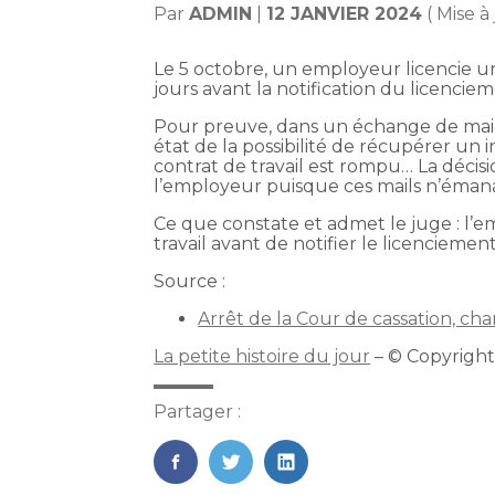
Par
ADMIN
|
12 JANVIER 2024
( Mise à
Le 5 octobre, un employeur licencie un s
jours avant la notification du licencie
Pour preuve, dans un échange de mails d
état de la possibilité de récupérer un i
contrat de travail est rompu… La décision
l’employeur puisque ces mails n’émanai
Ce que constate et admet le juge : l’
travail avant de notifier le licenciemen
Source :
Arrêt de la Cour de cassation, c
La petite histoire du jour
– © Copyrigh
Partager :
FaceBook
Twitter
LinkedIn