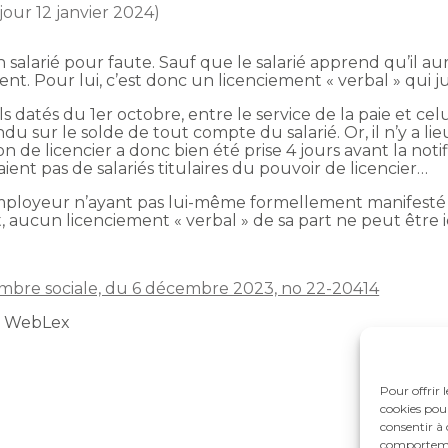
 jour 12 janvier 2024)
alarié pour faute. Sauf que le salarié apprend qu’il aurait
ment. Pour lui, c’est donc un licenciement « verbal » qui 
atés du 1er octobre, entre le service de la paie et celui
ndu sur le solde de tout compte du salarié. Or, il n’y a l
 de licencier a donc bien été prise 4 jours avant la notifi
ent pas de salariés titulaires du pouvoir de licencier…
employeur n’ayant pas lui-même formellement manifesté 
t, aucun licenciement « verbal » de sa part ne peut être ic
hambre sociale, du 6 décembre 2023, no 22-20414
t WebLex
Pour offrir 
cookies pour
consentir à 
comportement