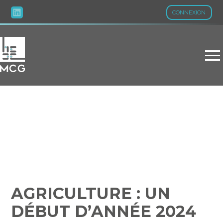
CONNEXION
Aller
au
contenu
AGRICULTURE : UN
DÉBUT D’ANNÉE 2024
DENSE
AGRICULTURE : UN
DÉBUT D’ANNÉE 2024