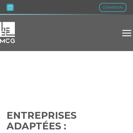
CONNEXION
Aller
au
contenu
ENTREPRISES ADAPTÉES
: PROLONGEMENT
POSSIBLE DES AIDES
FINANCIÈRES !
ENTREPRISES
ADAPTÉES :