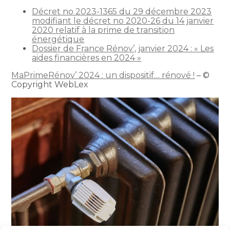
Décret no 2023-1365 du 29 décembre 2023
modifiant le décret no 2020-26 du 14 janvier
2020 relatif à la prime de transition
énergétique
Dossier de France Rénov’, janvier 2024 : « Les
aides financières en 2024 »
MaPrimeRénov’ 2024 : un dispositif… rénové !
– ©
Copyright WebLex