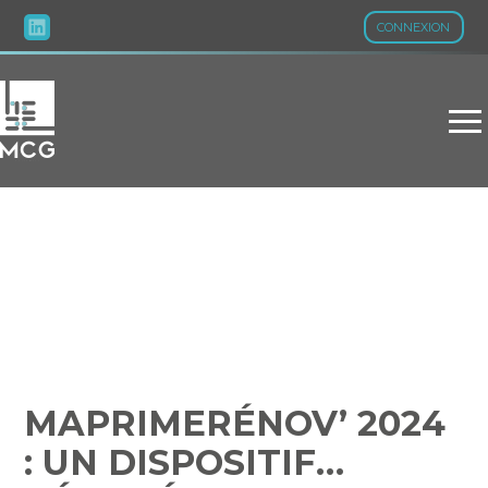
CONNEXION
Aller
au
contenu
MAPRIMERÉNOV’ 2024 :
UN DISPOSITIF… RÉNOVÉ
!
MAPRIMERÉNOV’ 2024
: UN DISPOSITIF…