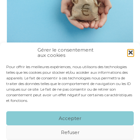
Gérer le consentement
aux cookies
Partager :
Pour offrir les meilleures expériences, nous utilisons des technologies
telles que les cookies pour stocker et/ou accéder aux informations des
appareils. Le fait de consentir à ces technologies nous permettra de
FaceBook
Twitter
LinkedIn
traiter des données telles que le comportement de navigation ou les ID
uniques sur ce site. Le fait de ne pas consentir ou de retirer son
consentement peut avoir un effet négatif sur certaines caractéristiques
et fonctions.
Footer
LE CABINET
NOS SERVICES
VOS OUTILS
Accepter
Principale
NOS SPÉCIALITÉS
RECRUTEMENT
CONTACT
Refuser