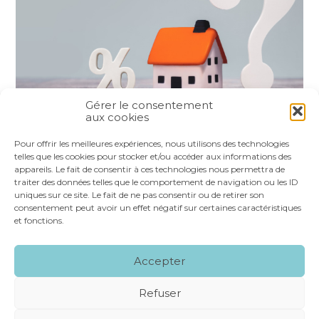
Gérer le consentement
aux cookies
Partager :
Pour offrir les meilleures expériences, nous utilisons des technologies
telles que les cookies pour stocker et/ou accéder aux informations des
appareils. Le fait de consentir à ces technologies nous permettra de
FaceBook
Twitter
LinkedIn
traiter des données telles que le comportement de navigation ou les ID
uniques sur ce site. Le fait de ne pas consentir ou de retirer son
consentement peut avoir un effet négatif sur certaines caractéristiques
et fonctions.
Footer
LE CABINET
NOS SERVICES
VOS OUTILS
Accepter
Principale
NOS SPÉCIALITÉS
RECRUTEMENT
CONTACT
Refuser