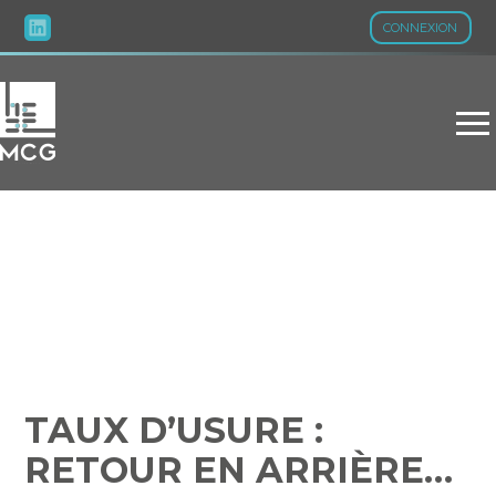
CONNEXION
Aller
au
contenu
TAUX D’USURE : RETOUR
EN ARRIÈRE…
TAUX D’USURE :
RETOUR EN ARRIÈRE…