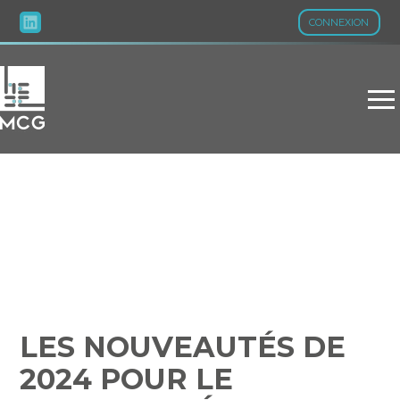
CONNEXION
Aller
au
contenu
LES NOUVEAUTÉS DE
2024 POUR LE SECTEUR
MÉDICAL
LES NOUVEAUTÉS DE
2024 POUR LE