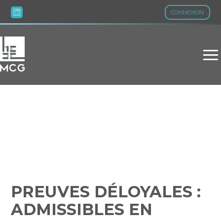
CONNEXION
Aller
au
contenu
PREUVES DÉLOYALES :
ADMISSIBLES EN JUSTICE
?
PREUVES DÉLOYALES :
ADMISSIBLES EN