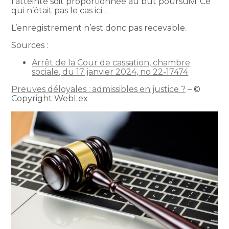
l’atteinte soit proportionnée au but poursuivi. Ce
qui n’était pas le cas ici…
L’enregistrement n’est donc pas recevable.
Sources :
Arrêt de la Cour de cassation, chambre
sociale, du 17 janvier 2024, no 22-17474
Preuves déloyales : admissibles en justice ?
– ©
Copyright WebLex