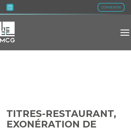
CONNEXION
Aller
au
contenu
TITRES-RESTAURANT,
EXONÉRATION DE
COTISATIONS SOCIALES
ET RURALITÉ : DES
RÉPONSES À VOS
QUESTIONS…
TITRES-RESTAURANT,
EXONÉRATION DE