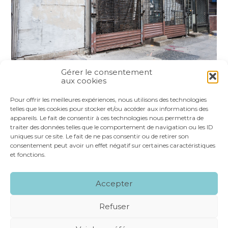
Gérer le consentement
aux cookies
Partager :
Pour offrir les meilleures expériences, nous utilisons des technologies
telles que les cookies pour stocker et/ou accéder aux informations des
appareils. Le fait de consentir à ces technologies nous permettra de
FaceBook
Twitter
LinkedIn
traiter des données telles que le comportement de navigation ou les ID
uniques sur ce site. Le fait de ne pas consentir ou de retirer son
consentement peut avoir un effet négatif sur certaines caractéristiques
et fonctions.
Footer
LE CABINET
NOS SERVICES
VOS OUTILS
Accepter
Principale
NOS SPÉCIALITÉS
RECRUTEMENT
CONTACT
Refuser
Footer
MENTIONS LÉGALES
PLAN DU SITE