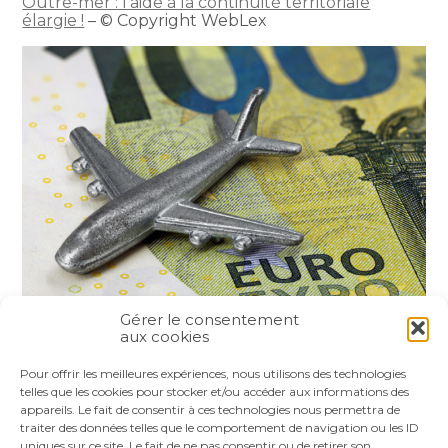
Outre-mer : l’aide à la continuité territoriale
élargie !
– © Copyright WebLex
Gérer le consentement
aux cookies
Partager :
Pour offrir les meilleures expériences, nous utilisons des technologies
telles que les cookies pour stocker et/ou accéder aux informations des
appareils. Le fait de consentir à ces technologies nous permettra de
FaceBook
Twitter
LinkedIn
traiter des données telles que le comportement de navigation ou les ID
uniques sur ce site. Le fait de ne pas consentir ou de retirer son