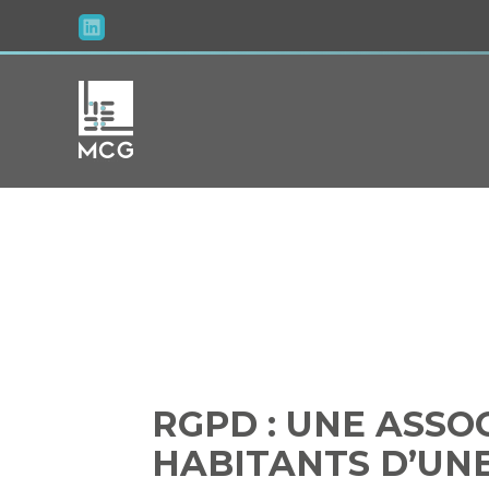
Aller
au
contenu
RGPD : UNE 
H
RGPD : UNE ASSO
HABITANTS D’UN