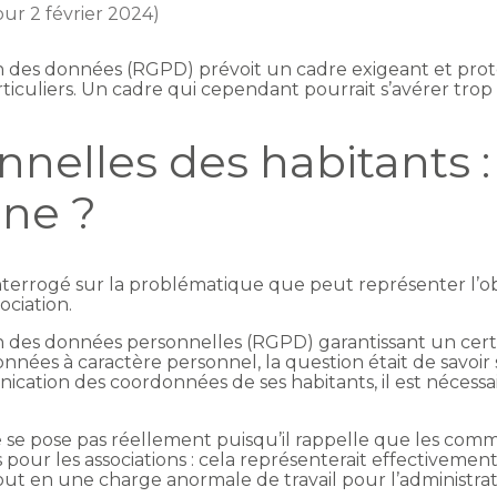
jour 2 février 2024)
n des données (RGPD) prévoit un cadre exigeant et prot
iculiers. Un cadre qui cependant pourrait s’avérer trop
elles des habitants : 
ne ?
errogé sur la problématique que peut représenter l’o
ciation.
on des données personnelles (RGPD) garantissant un cer
données à caractère personnel, la question était de savoir
ion des coordonnées de ses habitants, il est nécessair
 se pose pas réellement puisqu’il rappelle que les com
pour les associations : cela représenterait effectivemen
out en une charge anormale de travail pour l’administra