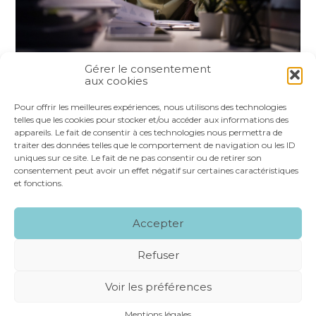
Gérer le consentement
aux cookies
Partager :
Pour offrir les meilleures expériences, nous utilisons des technologies
telles que les cookies pour stocker et/ou accéder aux informations des
appareils. Le fait de consentir à ces technologies nous permettra de
FaceBook
Twitter
LinkedIn
traiter des données telles que le comportement de navigation ou les ID
uniques sur ce site. Le fait de ne pas consentir ou de retirer son
consentement peut avoir un effet négatif sur certaines caractéristiques
et fonctions.
Footer
LE CABINET
NOS SERVICES
VOS OUTILS
Accepter
Principale
NOS SPÉCIALITÉS
RECRUTEMENT
CONTACT
Refuser
Footer
MENTIONS LÉGALES
PLAN DU SITE
Voir les préférences
CONCEPTION ET RÉALISATION
CLASSE 7
Mentions légales