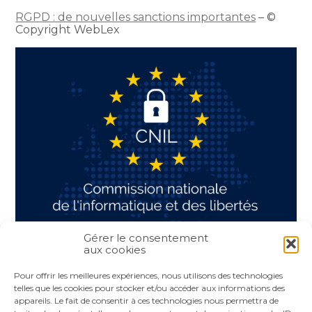
RGPD : de nouvelles sanctions importantes
– ©
Copyright WebLex
Gérer le consentement
aux cookies
Partager :
Pour offrir les meilleures expériences, nous utilisons des technologies
telles que les cookies pour stocker et/ou accéder aux informations des
appareils. Le fait de consentir à ces technologies nous permettra de
FaceBook
Twitter
LinkedIn