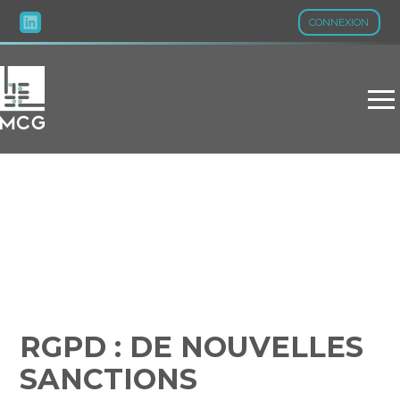
CONNEXION
Aller
au
contenu
RGPD : DE NOUVELLES
SANCTIONS
IMPORTANTES
RGPD : DE NOUVELLES
SANCTIONS