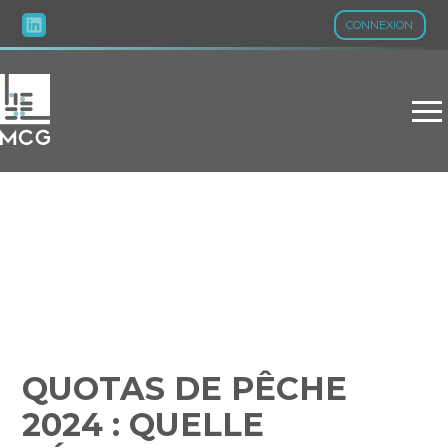
CONNEXION
Aller
au
contenu
QUOTAS DE PÊCHE 2024 :
QUELLE RÉPARTITION ?
QUOTAS DE PÊCHE
2024 : QUELLE