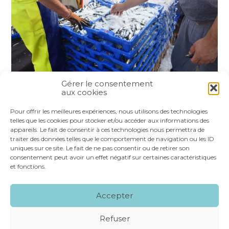
Gérer le consentement
aux cookies
Partager :
Pour offrir les meilleures expériences, nous utilisons des technologies
telles que les cookies pour stocker et/ou accéder aux informations des
appareils. Le fait de consentir à ces technologies nous permettra de
FaceBook
Twitter
LinkedIn
traiter des données telles que le comportement de navigation ou les ID
uniques sur ce site. Le fait de ne pas consentir ou de retirer son
consentement peut avoir un effet négatif sur certaines caractéristiques
et fonctions.
Footer
LE CABINET
NOS SERVICES
VOS OUTILS
Accepter
Principale
NOS SPÉCIALITÉS
RECRUTEMENT
CONTACT
Refuser