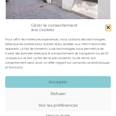
Gérer le consentement
aux cookies
Partager :
Pour offrir les meilleures expériences, nous utilisons des technologies
telles que les cookies pour stocker et/ou accéder aux informations des
appareils. Le fait de consentir à ces technologies nous permettra de
FaceBook
Twitter
LinkedIn
traiter des données telles que le comportement de navigation ou les ID
uniques sur ce site. Le fait de ne pas consentir ou de retirer son
consentement peut avoir un effet négatif sur certaines caractéristiques
et fonctions.
Footer
LE CABINET
NOS SERVICES
VOS OUTILS
Accepter
Principale
NOS SPÉCIALITÉS
RECRUTEMENT
CONTACT
Refuser
Footer
MENTIONS LÉGALES
PLAN DU SITE
Voir les préférences
CONCEPTION ET RÉALISATION
CLASSE 7
Mentions légales