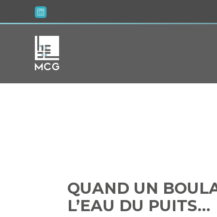
Aller
au
contenu
QUAND UN B
QUAND UN BOULA
L’EAU DU PUITS…