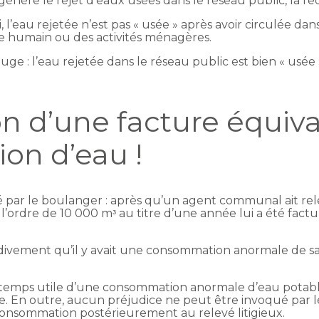
 génère le rejet d’eaux usées dans le réseau public, la r
, l’eau rejetée n’est pas « usée » après avoir circulée dan
me humain ou des activités ménagères.
uge : l’eau rejetée dans le réseau public est bien « usée
on d’une facture équiv
on d’eau !
vé par le boulanger : après qu’un agent communal ait re
rdre de 10 000 mᵌ au titre d’une année lui a été factur
vement qu’il y avait une consommation anormale de sa par
en temps utile d’une consommation anormale d’eau potab
e. En outre, aucun préjudice ne peut être invoqué par le 
 consommation postérieurement au relevé litigieux.