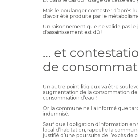
Et dans le cas où l’usage de cette eau
Mais le boulanger conteste : d’après lui
d’avoir été produite par le métabolis
Un raisonnement que ne valide pas le j
d’assainissement est dû !
… et contestati
de consommati
Un autre point litigieux va être soule
augmentation de la consommation de l’o
consommation d’eau !
Or la commune ne l’a informé que tardi
indemnisé.
Sauf que l’obligation d’information 
local d’habitation, rappelle la commun
justifié d’une poursuite de l’excès de