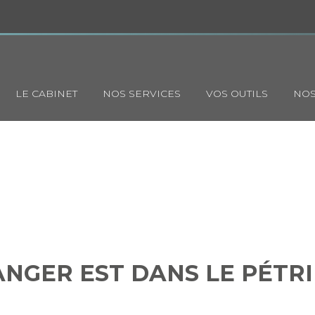
Principal
LE CABINET
NOS SERVICES
VOS OUTILS
NOS
OULANGER EST DANS LE PÉT
DE L’EAU DU PUITS…
NGER EST DANS LE PÉTRI