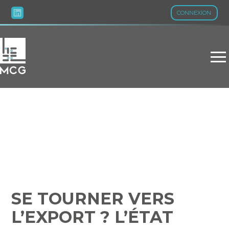
CONNEXION
Aller
au
contenu
SE TOURNER VERS
L’EXPORT ? L’ÉTAT VOUS
ACCOMPAGNE !
SE TOURNER VERS
L’EXPORT ? L’ÉTAT