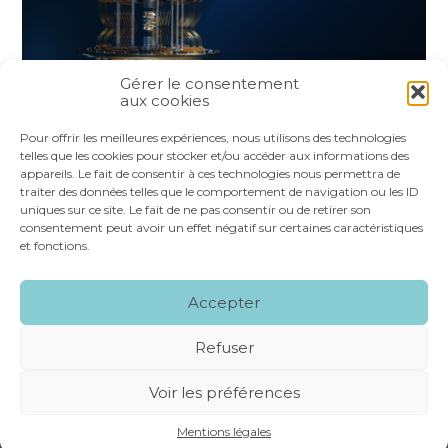
Gérer le consentement
aux cookies
Partager :
Pour offrir les meilleures expériences, nous utilisons des technologies
telles que les cookies pour stocker et/ou accéder aux informations des
appareils. Le fait de consentir à ces technologies nous permettra de
FaceBook
Twitter
LinkedIn
traiter des données telles que le comportement de navigation ou les ID
uniques sur ce site. Le fait de ne pas consentir ou de retirer son
consentement peut avoir un effet négatif sur certaines caractéristiques
et fonctions.
Footer
LE CABINET
NOS SERVICES
VOS OUTILS
Accepter
Principale
NOS SPÉCIALITÉS
RECRUTEMENT
CONTACT
Refuser
Footer
MENTIONS LÉGALES
PLAN DU SITE
Voir les préférences
CONCEPTION ET RÉALISATION
CLASSE 7
Mentions légales