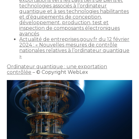
exportations vers les pays tiers de biens et
technologies associés à l’ordinateur
quantique et à ses technologies habilitantes
et d’équipements de conception,
développement, production, test et
inspection de composants électroniques
avancés
Actualité de entreprises.gouv.fr du 12 février
2024 : « Nouvelles mesures de contrôle
nationales relatives à l’ordinateur quantique
»
Ordinateur quantique : une exportation
contrôlée
– © Copyright WebLex