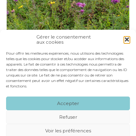
Gérer le consentement
aux cookies
Partager :
Pour offrir les meilleures expériences, nous utilisons des technologies
telles que les cookies pour stocker et/ou accéder aux informations des
appareils. Le fait de consentir à ces technologies nous permettra de
FaceBook
Twitter
LinkedIn
traiter des données telles que le comportement de navigation ou les ID
uniques sur ce site. Le fait de ne pas consentir ou de retirer son
consentement peut avoir un effet négatif sur certaines caractéristiques
et fonctions.
Footer
LE CABINET
NOS SERVICES
VOS OUTILS
Accepter
Principale
NOS SPÉCIALITÉS
RECRUTEMENT
CONTACT
Refuser
Footer
MENTIONS LÉGALES
PLAN DU SITE
Voir les préférences