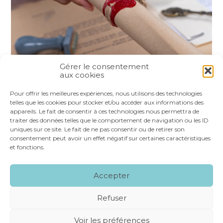
Gérer le consentement
aux cookies
Partager :
Pour offrir les meilleures expériences, nous utilisons des technologies
telles que les cookies pour stocker et/ou accéder aux informations des
appareils. Le fait de consentir à ces technologies nous permettra de
FaceBook
Twitter
LinkedIn
traiter des données telles que le comportement de navigation ou les ID
uniques sur ce site. Le fait de ne pas consentir ou de retirer son
consentement peut avoir un effet négatif sur certaines caractéristiques
et fonctions.
Footer
LE CABINET
NOS SERVICES
VOS OUTILS
Accepter
Principale
NOS SPÉCIALITÉS
RECRUTEMENT
CONTACT
Refuser
Footer
MENTIONS LÉGALES
PLAN DU SITE
Voir les préférences