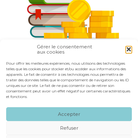
Gérer le consentement
aux cookies
Partager :
Pour offrir les meilleures expériences, nous utilisons des technologies
telles que les cookies pour stocker et/ou accéder aux informations des
appareils. Le fait de consentir à ces technologies nous permettra de
FaceBook
Twitter
LinkedIn
traiter des données telles que le comportement de navigation ou les ID
uniques sur ce site. Le fait de ne pas consentir ou de retirer son
consentement peut avoir un effet négatif sur certaines caractéristiques
et fonctions.
Footer
LE CABINET
NOS SERVICES
VOS OUTILS
Accepter
Principale
NOS SPÉCIALITÉS
RECRUTEMENT
CONTACT
Refuser