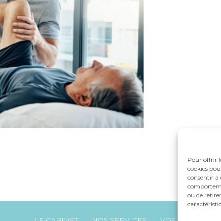
Pour offrir 
cookies pour
consentir à 
comportement
ou de retire
caractéristi
Footer
LE CABINET
NOS SERVICES
VOS OUTILS