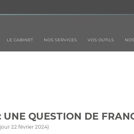
Principal
LE CABINET
NOS SERVICES
VOS OUTILS
NOS
DICAUX : UNE QUESTION DE 
: UNE QUESTION DE FRAN
 jour 22 février 2024)