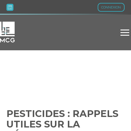
CONNEXION
Aller
au
contenu
PESTICIDES : RAPPELS
UTILES SUR LA
RÉGLEMENTATION
PESTICIDES : RAPPELS
UTILES SUR LA