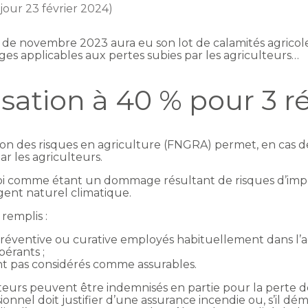
 jour 23 février 2024)
s de novembre 2023 aura eu son lot de calamités agricol
rges applicables aux pertes subies par les agriculteurs…
sation à 40 % pour 3 r
ion des risques en agriculture (FNGRA) permet, en cas d
r les agriculteurs.
la loi comme étant un dommage résultant de risques d’im
agent naturel climatique.
remplis :
éventive ou curative employés habituellement dans l’agr
pérants ;
t pas considérés comme assurables.
lteurs peuvent être indemnisés en partie pour la perte d
essionnel doit justifier d’une assurance incendie ou, s’il d