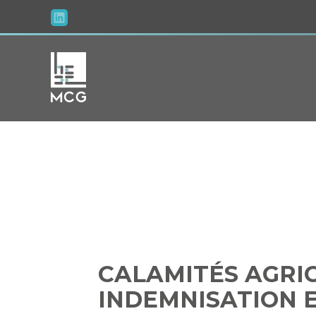
Aller
au
contenu
CALAM
EXCEPTION
CALAMITÉS AGRIC
INDEMNISATION 