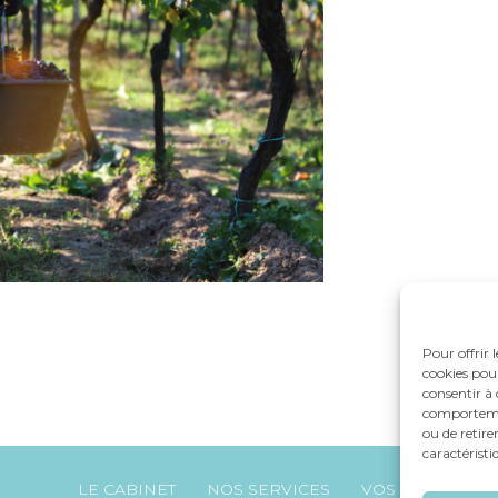
Pour offrir 
cookies pour
consentir à 
comportement
ou de retire
caractéristi
Footer
LE CABINET
NOS SERVICES
VOS OUTILS