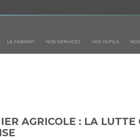
Principal
LE CABINET
NOS SERVICES
VOS OUTILS
NOS
SONNIER AGRICOLE : LA LUT
FRAUDE S’ORGANISE
IER AGRICOLE : LA LUTTE
ISE