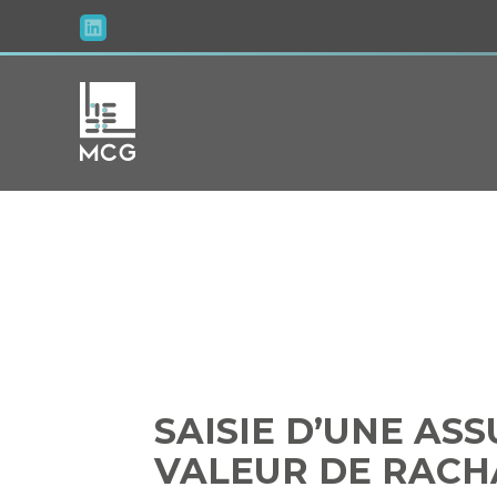
Aller
au
contenu
SAISIE D’UN
SAISIE D’UNE AS
VALEUR DE RACH