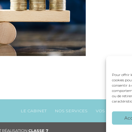
Pour offrir 
cookies pour
consentir à 
comportement
ou de retire
caractéristi
Footer
LE CABINET
NOS SERVICES
VOS OUTILS
Principale
Ac
 RÉALISATION
CLASSE 7