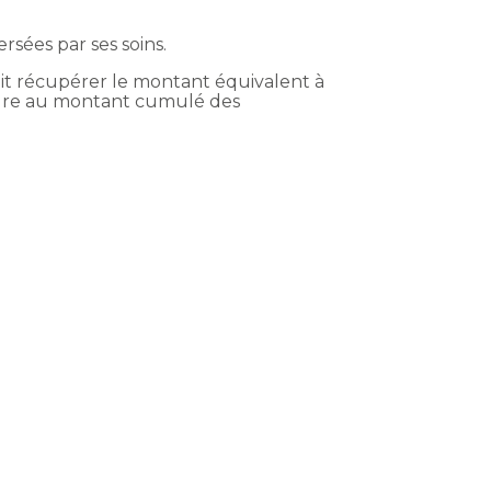
rsées par ses soins.
 à fait récupérer le montant équivalent à
ieure au montant cumulé des