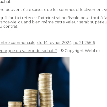
achat.
 ne peuvent être saisies que les sommes effectivement ve
e qu’il faut ici retenir : l’administration fiscale peut tout
surance-vie, quand bien même cette valeur serait supér
u contrat.
ambre commerciale, du 14 février 2024, no 21-25616
l’épargne ou valeur de rachat ?
– © Copyright WebLex