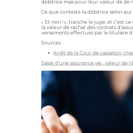
débitrice mais pour leur valeur de de r
Ce que conteste la débitrice selon qui
« Et non ! », tranche le juge, et c’est c
la valeur de rachat des contrats d’as
versements effectués par le titulaire d
Sources :
Arrêt de la Cour de cassation, ch
Saisie d’une assurance vie : valeur de 