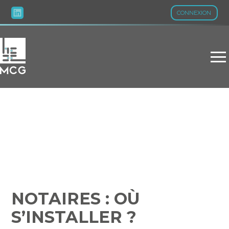
CONNEXION
Aller
au
contenu
NOTAIRES : OÙ
S’INSTALLER ?
NOTAIRES : OÙ
S’INSTALLER ?