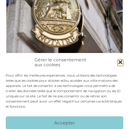
Gérer le consentement
aux cookies
Partager :
Pour offrir les meilleures expériences, nous utilisons des technologies
telles que les cookies pour stocker et/ou accéder aux informations des
appareils. Le fait de consentir à ces technologies nous permettra de
FaceBook
Twitter
LinkedIn
traiter des données telles que le comportement de navigation ou les ID
uniques sur ce site. Le fait de ne pas consentir ou de retirer son
consentement peut avoir un effet négatif sur certaines caractéristiques
et fonctions.
Footer
LE CABINET
NOS SERVICES
VOS OUTILS
Accepter
Principale