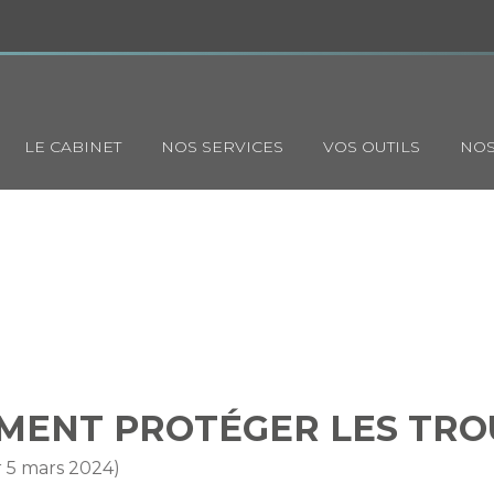
Principal
LE CABINET
NOS SERVICES
VOS OUTILS
NOS
: COMMENT PROTÉGER LES 
MMENT PROTÉGER LES TRO
r 5 mars 2024)