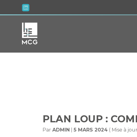
Aller
au
contenu
PLAN LOUP 
PLAN LOUP : CO
Par
ADMIN
|
5 MARS 2024
( Mise à jou