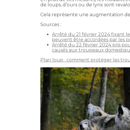
de loups, d’ours ou de lynx sont revalo
Cela représente une augmentation de 33
Sources :
Arrêté du 21 février 2024 fixant l
peuvent être accordées par les p
Arrêté du 22 février 2024 pris pou
causés aux troupeaux domestiques 
Plan loup : comment protéger les tro