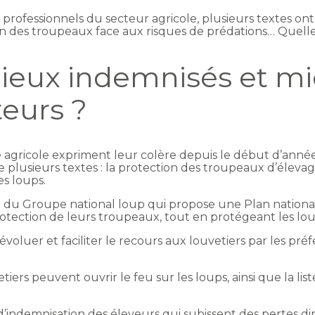
professionnels du secteur agricole, plusieurs textes ont 
ion des troupeaux face aux risques de prédations… Quell
ieux indemnisés et m
teurs ?
 agricole expriment leur colère depuis le début d’année
 de plusieurs textes : la protection des troupeaux d’éleva
es loups.
ux du Groupe national loup qui propose une Plan nationa
otection de leurs troupeaux, tout en protégeant les lou
 évoluer et faciliter le recours aux louvetiers par les pr
tiers peuvent ouvrir le feu sur les loups, ainsi que la list
d’indemnisation des éleveurs qui subissent des pertes di