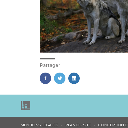
Partager :
FaceBook
Twitter
LinkedIn
Footer
MENTIONS LÉGALES
PLAN DU SITE
CONCEPTION ET