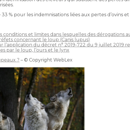
risées.
 % pour les indemnisations liées aux pertes d’ovins et 
es conditions et limites dans lesquelles des dérogations a
réfets concernant le loup (Canis lupus)
r l’application du décret n° 2019-722 du 9 juillet 2019 
par le loup, l’ours et le lynx
upeaux ?
– © Copyright WebLex