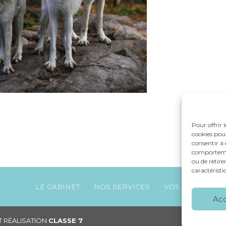
Pour offrir 
cookies pour
consentir à 
comportement
ou de retire
caractéristi
Footer
LE CABINET
NOS SERVICES
VOS OUTILS
Principale
Ac
 RÉALISATION
CLASSE 7