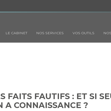
Principal
LE CABINET
NOS SERVICES
VOS OUTILS
NOS
ION DES FAITS FAUTIFS : ET 
 HIÉRARCHIQUE EN A CONN
 FAITS FAUTIFS : ET SI S
N A CONNAISSANCE ?