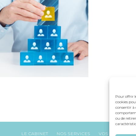
Pour offrir 
cookies pour
consentir à 
comportement
ou de retire
caractéristi
Footer
LE CABINET
NOS SERVICES
VOS OUTILS