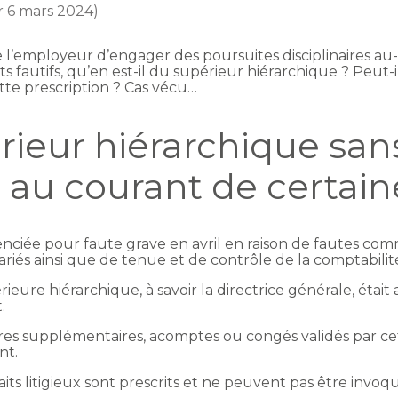
ur 6 mars 2024)
he l’employeur d’engager des poursuites disciplinaires au
s fautifs, qu’en est-il du supérieur hiérarchique ? Peut-i
cette prescription ? Cas vécu…
ieur hiérarchique san
st au courant de certai
licenciée pour faute grave en avril en raison de fautes co
iés ainsi que de tenue et de contrôle de la comptabilit
érieure hiérarchique, à savoir la directrice générale, étai
.
ures supplémentaires, acomptes ou congés validés par 
nt.
faits litigieux sont prescrits et ne peuvent pas être invo