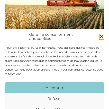
Gérer le consentement
aux cookies
Partager :
Pour offrir les meilleures expériences, nous utilisons des technologies
telles que les cookies pour stocker et/ou accéder aux informations des
appareils. Le fait de consentir à ces technologies nous permettra de
FaceBook
Twitter
LinkedIn
traiter des données telles que le comportement de navigation ou les ID
uniques sur ce site. Le fait de ne pas consentir ou de retirer son
consentement peut avoir un effet négatif sur certaines caractéristiques
et fonctions.
Footer
LE CABINET
NOS SERVICES
VOS OUTILS
Accepter
Principale
NOS SPÉCIALITÉS
RECRUTEMENT
CONTACT
Refuser
Footer
MENTIONS LÉGALES
PLAN DU SITE