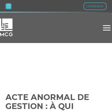
CONNEXION
Aller
au
contenu
ACTE ANORMAL DE
GESTION : À QUI PROFITE
LE CRIME ?
ACTE ANORMAL DE
GESTION : À QUI