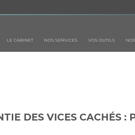
Principal
LE CABINET
NOS SERVICES
VOS OUTILS
NOS
RANTIE DES VICES CACHÉS :
OU FORCLUSION ?
TIE DES VICES CACHÉS : 