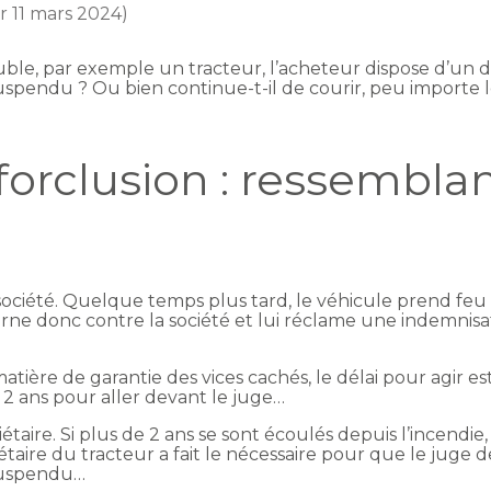
ur 11 mars 2024)
ble, par exemple un tracteur, l’acheteur dispose d’un d
 suspendu ? Ou bien continue-t-il de courir, peu import
 forclusion : ressembla
iété. Quelque temps plus tard, le véhicule prend feu à 
ne donc contre la société et lui réclame une indemnisati
n matière de garantie des vices cachés, le délai pour agir 
e 2 ans pour aller devant le juge…
iétaire. Si plus de 2 ans se sont écoulés depuis l’incendie
riétaire du tracteur a fait le nécessaire pour que le juge
 suspendu…