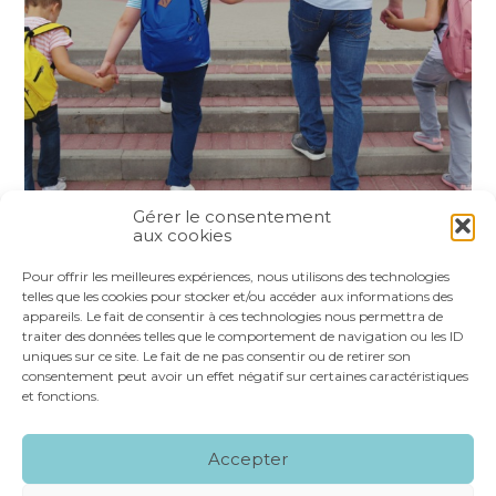
Gérer le consentement
aux cookies
Partager :
Pour offrir les meilleures expériences, nous utilisons des technologies
telles que les cookies pour stocker et/ou accéder aux informations des
appareils. Le fait de consentir à ces technologies nous permettra de
FaceBook
Twitter
LinkedIn
traiter des données telles que le comportement de navigation ou les ID
uniques sur ce site. Le fait de ne pas consentir ou de retirer son
consentement peut avoir un effet négatif sur certaines caractéristiques
et fonctions.
Footer
LE CABINET
NOS SERVICES
VOS OUTILS
Accepter
Principale
NOS SPÉCIALITÉS
RECRUTEMENT
CONTACT