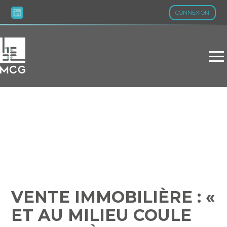
CONNEXION
Aller
au
contenu
VENTE IMMOBILIÈRE : «
ET AU MILIEU COULE UNE
RIVIÈRE »…
VENTE IMMOBILIÈRE : «
ET AU MILIEU COULE