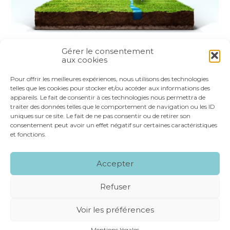
Gérer le consentement
aux cookies
Partager :
Pour offrir les meilleures expériences, nous utilisons des technologies
telles que les cookies pour stocker et/ou accéder aux informations des
appareils. Le fait de consentir à ces technologies nous permettra de
FaceBook
Twitter
LinkedIn
traiter des données telles que le comportement de navigation ou les ID
uniques sur ce site. Le fait de ne pas consentir ou de retirer son
consentement peut avoir un effet négatif sur certaines caractéristiques
et fonctions.
Footer
LE CABINET
NOS SERVICES
VOS OUTILS
Accepter
Principale
NOS SPÉCIALITÉS
RECRUTEMENT
CONTACT
Refuser
Footer
MENTIONS LÉGALES
PLAN DU SITE
Voir les préférences
CONCEPTION ET RÉALISATION
CLASSE 7
Mentions légales