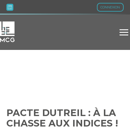
CONNEXION
Aller
au
contenu
PACTE DUTREIL : À LA
CHASSE AUX INDICES !
PACTE DUTREIL : À LA
CHASSE AUX INDICES !