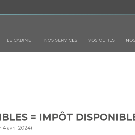
Principal
LE CABINET
NOS SERVICES
VOS OUTILS
NOS
 DISPONIBLES = IMPÔT DISP
BLES = IMPÔT DISPONIBL
r 4 avril 2024)