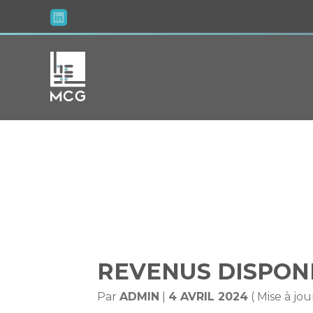
Aller
au
contenu
REVENUS
REVENUS DISPONI
Par
ADMIN
|
4 AVRIL 2024
( Mise à jou