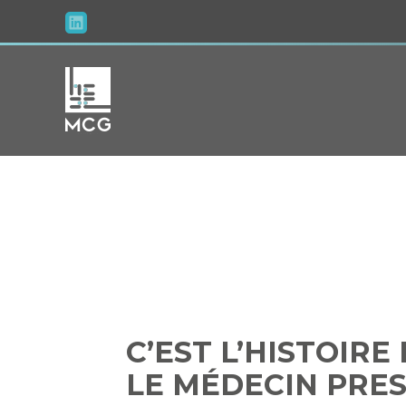
Aller
au
contenu
C’EST L’HIST
QUI LE 
C’EST L’HISTOIRE
LE MÉDECIN PRE