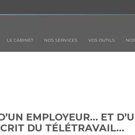
Principal
LE CABINET
NOS SERVICES
VOS OUTILS
NOS
OIRE D’UN EMPLOYEUR… ET D
MÉDECIN PRESCRIT DU TÉLÉ
 D’UN EMPLOYEUR… ET D’U
SCRIT DU TÉLÉTRAVAIL…