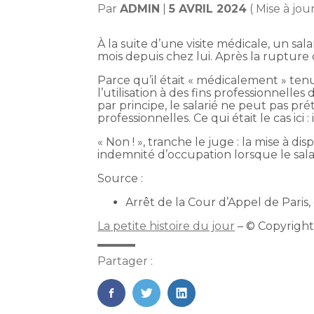
Par
ADMIN
|
5 AVRIL 2024
( Mise à jou
À la suite d’une visite médicale, un sal
mois depuis chez lui. Après la ruptur
Parce qu’il était « médicalement » ten
l’utilisation à des fins professionnell
par principe, le salarié ne peut pas p
professionnelles. Ce qui était le cas ici 
« Non ! », tranche le juge : la mise à d
indemnité d’occupation lorsque le salar
Source :
Arrêt de la Cour d’Appel de Pari
La petite histoire du jour
– © Copyrigh
Partager :
FaceBook
Twitter
LinkedIn