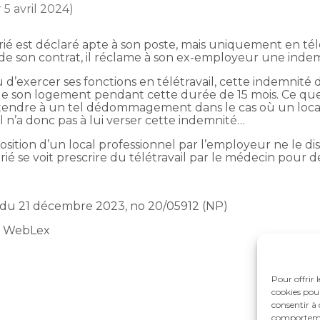
r 5 avril 2024)
arié est déclaré apte à son poste, mais uniquement en télé
e de son contrat, il réclame à son ex-employeur une ind
u d’exercer ses fonctions en télétravail, cette indemnité
es de son logement pendant cette durée de 15 mois. Ce que
rétendre à un tel dédommagement dans le cas où un local e
: il n’a donc pas à lui verser cette indemnité…
isposition d’un local professionnel par l’employeur ne le 
ié se voit prescrire du télétravail par le médecin pour d
s, du 21 décembre 2023, no 20/05912 (NP)
t WebLex
Pour offrir 
cookies pour
consentir à 
comportement