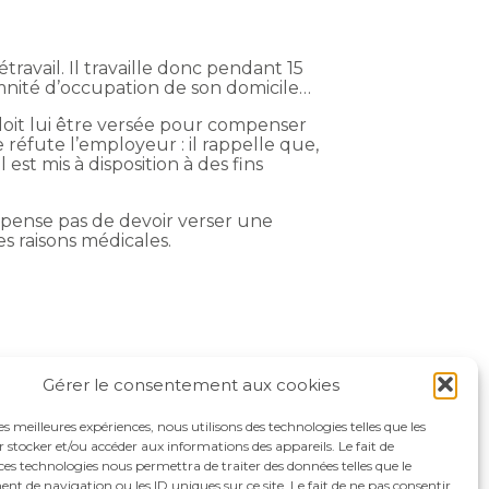
travail. Il travaille donc pendant 15
emnité d’occupation de son domicile…
 doit lui être versée pour compenser
 réfute l’employeur : il rappelle que,
st mis à disposition à des fins
dispense pas de devoir verser une
es raisons médicales.
Gérer le consentement aux cookies
les meilleures expériences, nous utilisons des technologies telles que les
 stocker et/ou accéder aux informations des appareils. Le fait de
ces technologies nous permettra de traiter des données telles que le
 de navigation ou les ID uniques sur ce site. Le fait de ne pas consentir