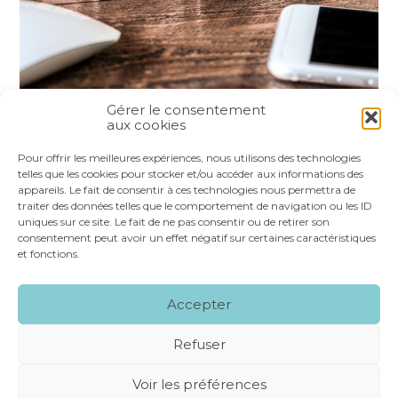
Gérer le consentement
aux cookies
Partager :
Pour offrir les meilleures expériences, nous utilisons des technologies
telles que les cookies pour stocker et/ou accéder aux informations des
appareils. Le fait de consentir à ces technologies nous permettra de
FaceBook
Twitter
LinkedIn
traiter des données telles que le comportement de navigation ou les ID
uniques sur ce site. Le fait de ne pas consentir ou de retirer son
consentement peut avoir un effet négatif sur certaines caractéristiques
et fonctions.
Footer
LE CABINET
NOS SERVICES
VOS OUTILS
Accepter
Principale
NOS SPÉCIALITÉS
RECRUTEMENT
CONTACT
Refuser
Footer
MENTIONS LÉGALES
PLAN DU SITE
Voir les préférences