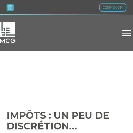
CONNEXION
Aller
au
contenu
IMPÔTS : UN PEU DE
DISCRÉTION…
IMPÔTS : UN PEU DE
DISCRÉTION…