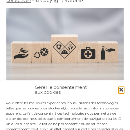
collective !
– © Copyright WebLex
Gérer le consentement
aux cookies
Partager :
Pour offrir les meilleures expériences, nous utilisons des technologies
telles que les cookies pour stocker et/ou accéder aux informations des
appareils. Le fait de consentir à ces technologies nous permettra de
FaceBook
Twitter
LinkedIn
traiter des données telles que le comportement de navigation ou les ID
uniques sur ce site. Le fait de ne pas consentir ou de retirer son
consentement peut avoir un effet négatif sur certaines caractéristiques