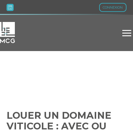
CONNEXION
Aller
au
contenu
LOUER UN DOMAINE
VITICOLE : AVEC OU SANS
CVAE ?
LOUER UN DOMAINE
VITICOLE : AVEC OU