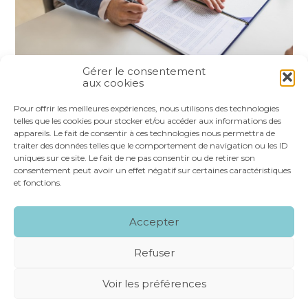
Gérer le consentement
aux cookies
Partager :
Pour offrir les meilleures expériences, nous utilisons des technologies
telles que les cookies pour stocker et/ou accéder aux informations des
appareils. Le fait de consentir à ces technologies nous permettra de
FaceBook
Twitter
LinkedIn
traiter des données telles que le comportement de navigation ou les ID
uniques sur ce site. Le fait de ne pas consentir ou de retirer son
consentement peut avoir un effet négatif sur certaines caractéristiques
et fonctions.
Footer
LE CABINET
NOS SERVICES
VOS OUTILS
Accepter
Principale
NOS SPÉCIALITÉS
RECRUTEMENT
CONTACT
Refuser
Footer
MENTIONS LÉGALES
PLAN DU SITE
Voir les préférences
CONCEPTION ET RÉALISATION
CLASSE 7