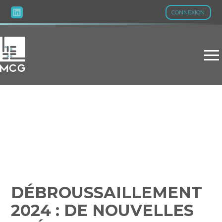
CONNEXION
Aller
au
contenu
DÉBROUSSAILLEMENT
2024 : DE NOUVELLES
PRÉCISIONS…
DÉBROUSSAILLEMENT
2024 : DE NOUVELLES